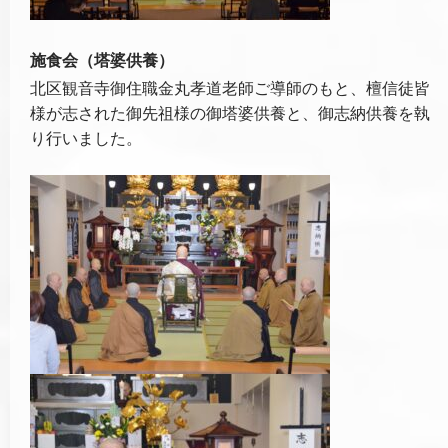
施食会（塔婆供養）
北区観音寺御住職金丸孝道老師ご導師のもと、檀信徒皆
様が志された御先祖様の御塔婆供養と、御志納供養を執
り行いました。