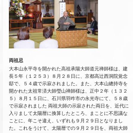
両祖忌
大本山永平寺を開かれた高祖承陽大師道元禅師様は、建
長５年（１２５３）８月２８日に、京都高辻西洞院覚念
邸で、５４歳で示寂されました。また、大本山總持寺を
開かれた太祖常済大師瑩山禅師様は、正中２年（１３２
５）８月１５日に、石川県羽咋市の永光寺にて、５８歳
で示寂されました 両祖大師の示寂された両日を、近代に
入りまして太陽暦に換算したところ、まことに不思議な
ことに、年こそ違え、いずれも９月２９日となりまし
た。これをうけて、太陽暦での９月２９日を、両祖大師