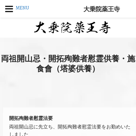
MENU
大乗院薬王寺
両祖開山忌・開拓殉難者慰霊供養・施
食會（塔婆供養）
開拓殉難者慰霊法要
両祖開山忌に先立ち、開拓殉難者慰霊法要をお勤めいた
しました