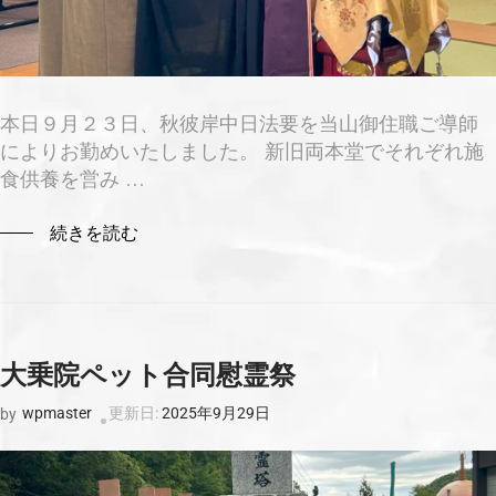
本日９月２３日、秋彼岸中日法要を当山御住職ご導師
によりお勤めいたしました。 新旧両本堂でそれぞれ施
食供養を営み …
続きを読む
大乗院ペット合同慰霊祭
wpmaster
更新日:
2025年9月29日
by