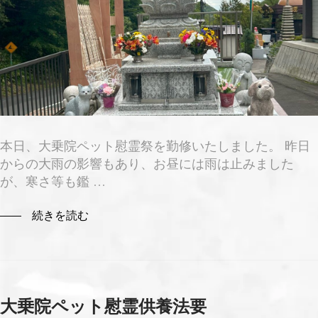
本日、大乗院ペット慰霊祭を勤修いたしました。 昨日
からの大雨の影響もあり、お昼には雨は止みました
が、寒さ等も鑑 …
続きを読む
大乗院ペット慰霊供養法要