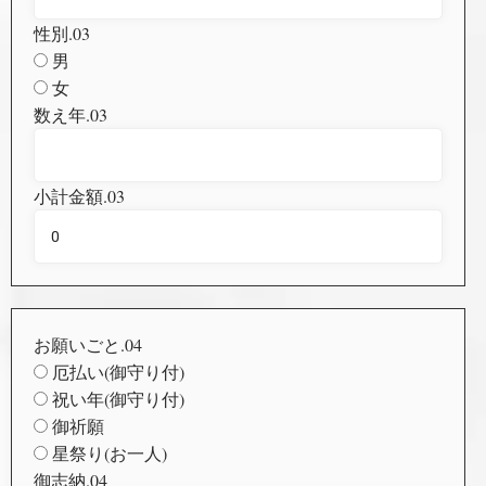
性別.03
男
女
数え年.03
小計金額.03
お願いごと.04
厄払い(御守り付)
祝い年(御守り付)
御祈願
星祭り(お一人)
御志納.04