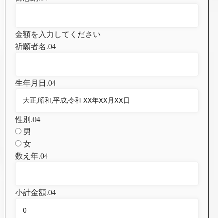
金額を入力してください
祈願者名.04
生年月日.04
性別.04
男
女
数え年.04
小計金額.04