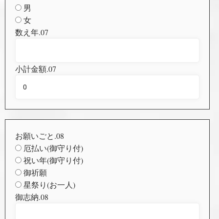
男
女
数え年.07
小計金額.07
お願いごと.08
厄払い(御守り付)
祝い年(御守り付)
御祈願
星祭り(お一人)
御志納.08