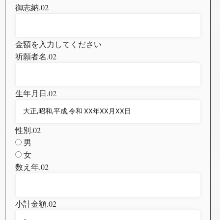
御志納.02
金額を入力してください
祈願者名.02
生年月日.02
性別.02
男
女
数え年.02
小計金額.02