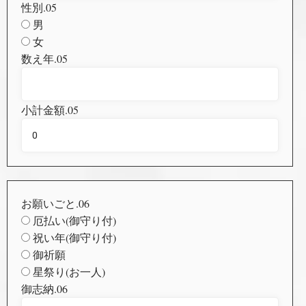
性別.05
男
女
数え年.05
小計金額.05
お願いごと.06
厄払い(御守り付)
祝い年(御守り付)
御祈願
星祭り(お一人)
御志納.06