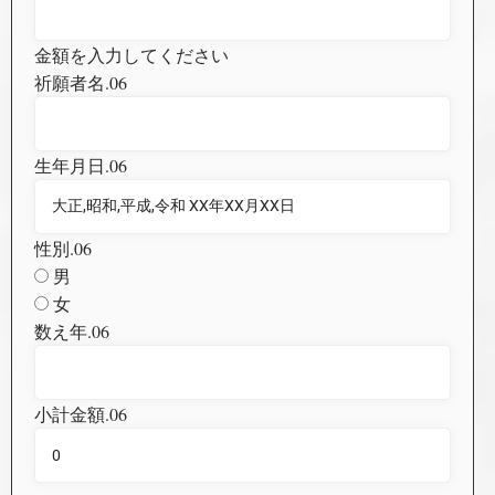
金額を入力してください
祈願者名.06
生年月日.06
性別.06
男
女
数え年.06
小計金額.06