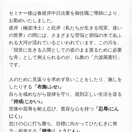
セミナー後は春彼岸中日法要を御住職ご導師により、
お勤めいたしました。
彼岸（極楽浄土）と此岸（私たちが生きる現実、迷い
の世界）の間には、さまざまな苦悩と煩悩の水であふ
れる大河が流れているといわれています。この川を、
「現世に生きる人間としての姿のまま渡るために必要
な舟」として例えられるのが、仏教の「六波羅蜜行」
です。
人のために見返りを求めず良いことをしたり、施しを
「布施(ふせ)」
したりする
自らを戒めながら規律を守り、規則正しい生活を送る
「持戒(じかい)」
「忍辱(にん
苦痛や屈辱を耐え忍び、寛容な心を持つ
にく)」
怠けの心に打ち勝ち、目標に向かってひたむきに努
「精進(しょうじん)」
力・前進する