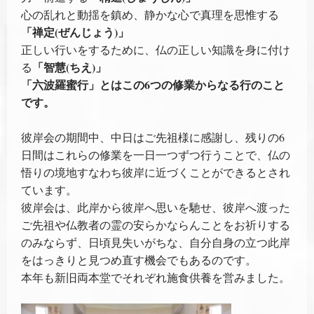
心の乱れと動揺を鎮め、静かな心で真理を思惟する
「禅定(ぜんじょう)」
正しい行いをするために、仏の正しい知識を身に付け
「智慧(ちえ)」
る
「六波羅蜜行」とはこの6つの修業からなる行のこと
です。
彼岸会の期間中、中日はご先祖様に感謝し、残りの6
日間はこれらの修業を一日一つずつ行うことで、仏の
悟りの境地すなわち彼岸に近づくことができるとされ
ています。
彼岸会は、此岸から彼岸へ思いを馳せ、彼岸へ渡った
ご先祖や仏教者の霊の安らかならんことをお祈りする
のみならず、日頃見失いがちな、自分自身の立つ此岸
をはっきりと見つめ直す機会でもあるのです。
本年も新旧両本堂でそれぞれ施食供養を営みました。